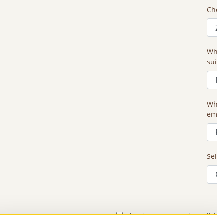
Cho
Wh
sui
Wh
em
Sel
I am familiar with the Privacy Pol