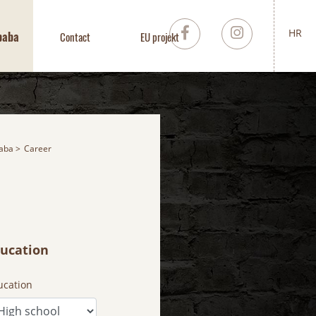
HR
baba
Contact
EU projekt
baba
Career
ucation
ucation