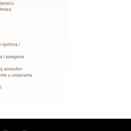
mjesecu
odmora
 vještina i
a i kolegama
oj atmosferi
jeme u smjenama
t