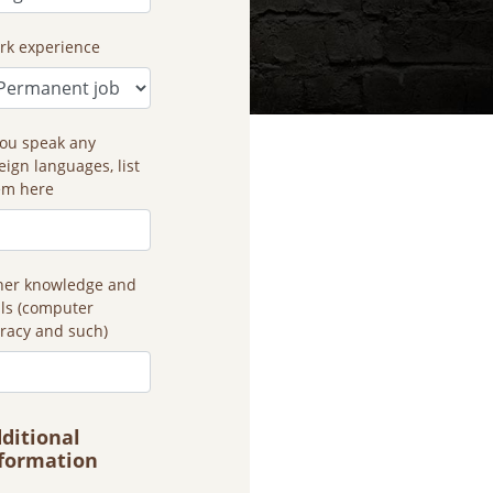
rk experience
you speak any
eign languages, list
em here
her knowledge and
lls (computer
eracy and such)
ditional
formation