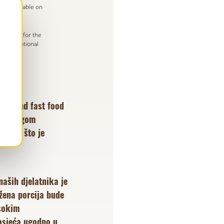
h is available on
ormation for the
ng promotional
ki brand fast food
ina dugom
kusa, što je
naših djelatnika je
žena porcija bude
sokim
osjeća ugodno u