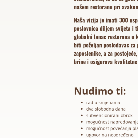
našem restoranu pri svakom
Naša vizija je imati 300 usp
poslovnica diljem svijeta i 
globalni lanac restorana u
biti poželjan poslodavac za 
zaposlenike, a za postojeće,
brine i osigurava kvalitetne
Nudimo ti:
rad u smjenama
dva slobodna dana
subvencionirani obrok
mogućnost napredovanj
mogućnost povećanja pl
ugovor na neodređeno