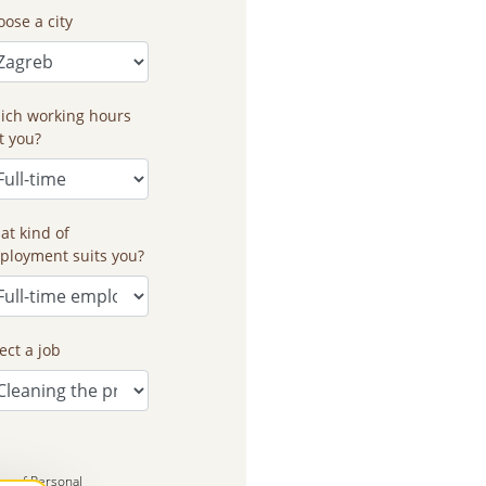
ose a city
ich working hours
t you?
at kind of
ployment suits you?
ect a job
icy of Personal