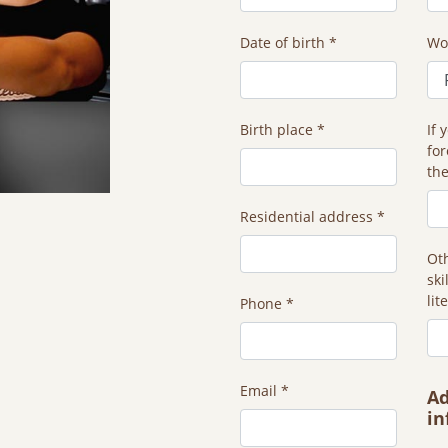
Date of birth *
Wo
Birth place *
If 
for
th
Residential address *
Ot
ski
lit
Phone *
Email *
Ad
in