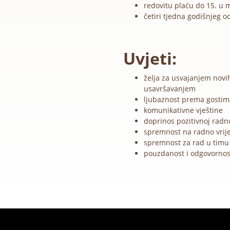
redovitu plaću do 15. u 
četiri tjedna godišnjeg 
Uvjeti:
želja za usvajanjem novih
usavršavanjem
ljubaznost prema gostim
komunikativne vještine
doprinos pozitivnoj radn
spremnost na radno vri
spremnost za rad u timu
pouzdanost i odgovornos