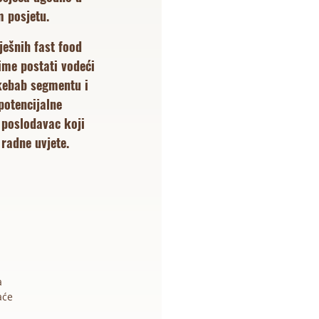
 posjetu.
ješnih fast food
time postati vodeći
 kebab segmentu i
potencijalne
 poslodavac koji
 radne uvjete.
a
aće