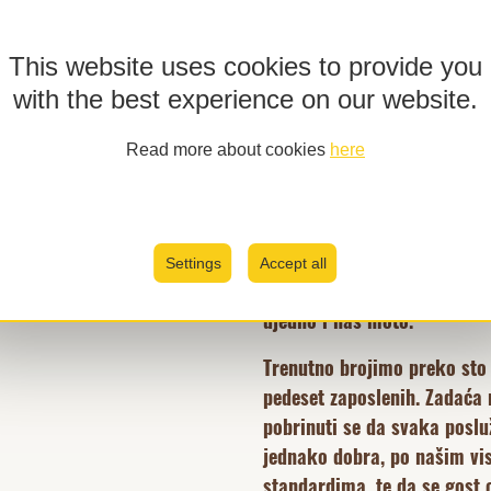
Data of the site alikebaba.hr whic
the
link
This website uses cookies to provide you
I agree to providing personal inf
with the best experience on our website.
purpose of marketing and sendi
offers
Read more about cookies
here
Prijava
Ali Kebaba je vodeći hrvats
restorana s osamnaest god
Settings
Accept all
tradicijom svjetski dobrog o
ujedno i naš moto.
Trenutno brojimo preko sto
pedeset zaposlenih. Zadaća 
pobrinuti se da svaka poslu
jednako dobra, po našim vi
standardima, te da se gost 