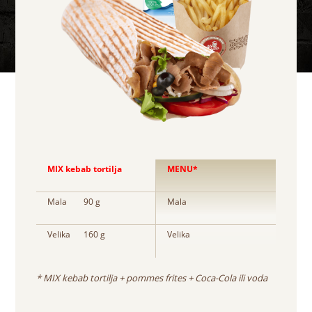
MIX kebab tortilja
MENU*
Mala
90 g
Mala
Velika
160 g
Velika
* MIX kebab tortilja + pommes frites + Coca-Cola ili voda